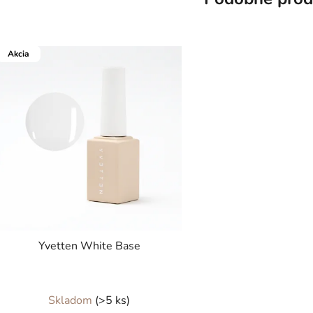
Akcia
Yvetten White Base
Priemerné
Skladom
(>5 ks)
hodnotenie