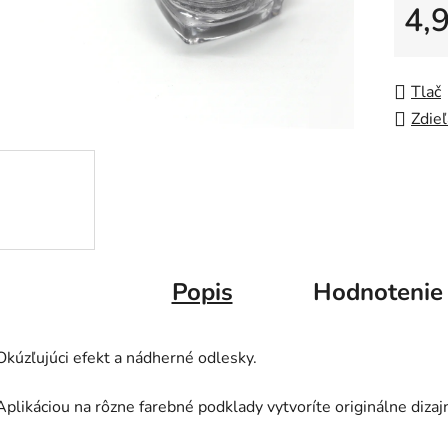
4,
hviezdič
Jedno
Tlač
Zdieľ
Popis
Hodnotenie
Okúzľujúci efekt a nádherné odlesky.
Aplikáciou na rôzne farebné podklady vytvoríte originálne dizaj