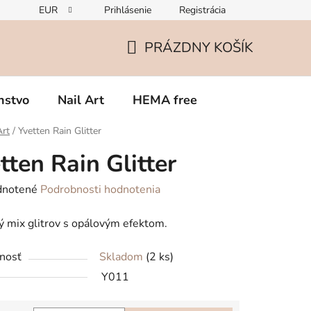
EUR
Prihlásenie
Registrácia
Zmena v zložení gélov – čo potrebujete vedieť o TPO
Rekla
PRÁZDNY KOŠÍK
NÁKUPNÝ
KOŠÍK
nstvo
Nail Art
HEMA free
Art
/
Yvetten Rain Glitter
tten Rain Glitter
rné
notené
Podrobnosti hodnotenia
enie
 mix glitrov s opálovým efektom.
tu
nosť
Skladom
(2 ks)
Y011