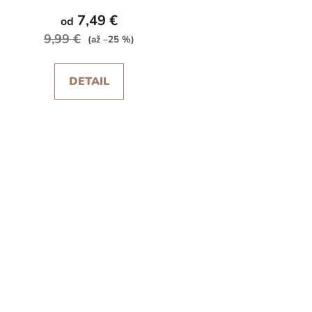
produktu
7,49 €
od
je
9,99 €
(až –25 %)
5,0
z
DETAIL
5
hviezdičiek.