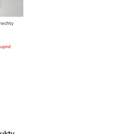
nechty
tupné
ukty