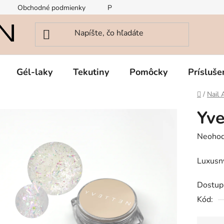
Obchodné podmienky
Podmienky ochrany osobných údajov
Gél-laky
Tekutiny
Pomôcky
Prísluše
Domov
/
Nail 
Yve
Prieme
Neohod
hodnot
Luxusný
produk
je
Dostup
0,0
Kód:
z
5