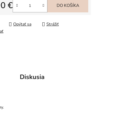
90 €
iek.
DO KOŠÍKA
tková cena:
Opýtať sa
Strážiť
ať
Diskusia
ny.