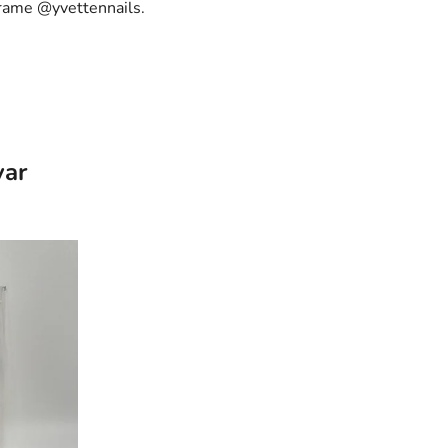
grame @yvettennails.
var