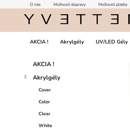
Prejsť
O nás
Možnosti dopravy
Možnosti platby
na
obsah
AKCIA !
Akrylgély
UV/LED Gély
B
K
Preskočiť
AKCIA !
a
kategórie
o
t
č
Akrylgély
e
n
g
ý
Cover
ó
p
r
Color
i
a
e
n
Clear
e
White
l