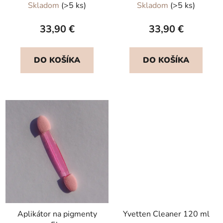
Skladom
(>5 ks)
Skladom
(>5 ks)
hodnotenie
hodnotenie
produktu
produktu
33,90 €
33,90 €
je
je
5,0
5,0
DO KOŠÍKA
DO KOŠÍKA
z
z
5
5
hviezdičiek.
hviezdičiek.
Aplikátor na pigmenty
Yvetten Cleaner 120 ml