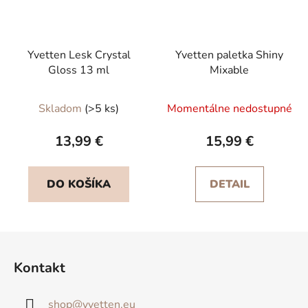
Yvetten Lesk Crystal
Yvetten paletka Shiny
Gloss 13 ml
Mixable
Priemerné
Skladom
(>5 ks)
Momentálne nedostupné
hodnotenie
produktu
13,99 €
15,99 €
je
5,0
DO KOŠÍKA
DETAIL
z
5
hviezdičiek.
Z
á
Kontakt
p
ä
shop
@
yvetten.eu