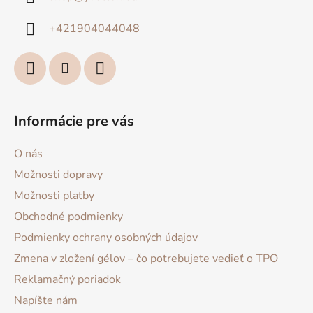
t
i
+421904044048
e
Informácie pre vás
O nás
Možnosti dopravy
Možnosti platby
Obchodné podmienky
Podmienky ochrany osobných údajov
Zmena v zložení gélov – čo potrebujete vedieť o TPO
Reklamačný poriadok
Napíšte nám