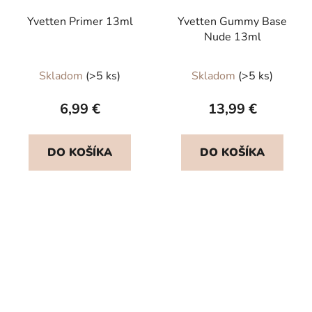
Yvetten Primer 13ml
Yvetten Gummy Base
Nude 13ml
Priemerné
Priemerné
Skladom
(>5 ks)
Skladom
(>5 ks)
hodnotenie
hodnotenie
produktu
produktu
6,99 €
13,99 €
je
je
5,0
5,0
DO KOŠÍKA
DO KOŠÍKA
z
z
5
5
hviezdičiek.
hviezdičiek.