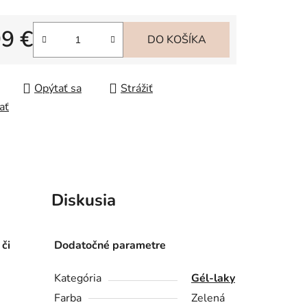
99 €
iek.
DO KOŠÍKA
tková cena:
Opýtať sa
Strážiť
ať
Diskusia
 či
Dodatočné parametre
Kategória
Gél-laky
Farba
Zelená