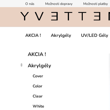
Prejsť
O nás
Možnosti dopravy
Možnosti platby
na
obsah
AKCIA !
Akrylgély
UV/LED Gély
B
K
Preskočiť
AKCIA !
a
kategórie
o
t
č
Akrylgély
e
n
g
ý
Cover
ó
p
r
Color
i
a
e
n
Clear
e
White
l