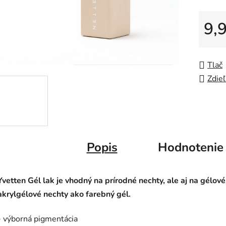
5
9,
hviezdič
Jedno
Tlač
Zdieľ
Popis
Hodnotenie
Yvetten Gél lak je vhodný na prírodné nechty, ale aj na gélové
akrylgélové nechty ako farebný gél.
- výborná pigmentácia