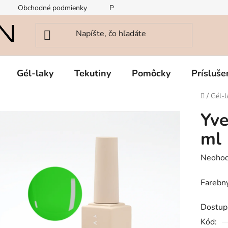
Obchodné podmienky
Podmienky ochrany osobných údajov
Gél-laky
Tekutiny
Pomôcky
Prísluše
Domov
/
Gél-l
Yve
ml
Prieme
Neohod
hodnot
Farebný
produk
je
Dostup
0,0
Kód:
z