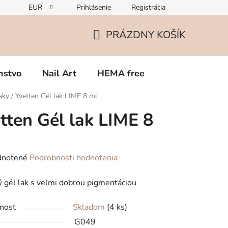
EUR
Prihlásenie
Registrácia
Zmena v zložení gélov – čo potrebujete vedieť o TPO
Rekla
PRÁZDNY KOŠÍK
NÁKUPNÝ
KOŠÍK
nstvo
Nail Art
HEMA free
aky
/
Yvetten Gél lak LIME 8 ml
tten Gél lak LIME 8
rné
notené
Podrobnosti hodnotenia
enie
 gél lak s veľmi dobrou pigmentáciou
tu
nosť
Skladom
(4 ks)
G049