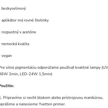
- bezkyselinový
- aplikátor má rovné štetinky
- rozpustný v acetóne
- nemecká kvalita
- vegan
Pre silnú pigmentáciu odporúčame používať kvalitné lampy (UV
36W 2min, LED-24W 1,5min)
Použitie:
1. Pripravíme si necht blokom alebo prístrojovou manikúrou,
oprášime a nanesieme Yvetten primer.