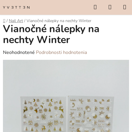
Prejsť
Hľadať
NÁKUP
na
KOŠÍK
obsah
Domov
/
Nail Art
/
Vianočné nálepky na nechty Winter
Vianočné nálepky na
nechty Winter
Priemerné
Neohodnotené
Podrobnosti hodnotenia
hodnotenie
produktu
je
0,0
z
5
hviezdičiek.