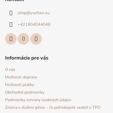
p
ä
shop
@
yvetten.eu
t
i
+421904044048
e
Informácie pre vás
O nás
Možnosti dopravy
Možnosti platby
Obchodné podmienky
Podmienky ochrany osobných údajov
Zmena v zložení gélov – čo potrebujete vedieť o TPO