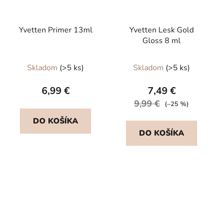
Yvetten Primer 13ml
Yvetten Lesk Gold
Gloss 8 ml
Priemerné
Skladom
(>5 ks)
Skladom
(>5 ks)
hodnotenie
produktu
6,99 €
7,49 €
je
9,99 €
(–25 %)
5,0
DO KOŠÍKA
z
DO KOŠÍKA
5
hviezdičiek.