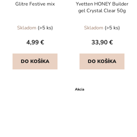
Glitre Festive mix
Yvetten HONEY Builder
gel Crystal Clear 50g
Priemerné
Skladom
(>5 ks)
Skladom
(>5 ks)
hodnotenie
produktu
4,99 €
33,90 €
je
5,0
DO KOŠÍKA
DO KOŠÍKA
z
5
hviezdičiek.
Akcia