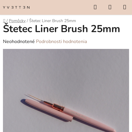
Prejsť
Hľadať
NÁKUP
na
KOŠÍK
obsah
Domov
/
Pomôcky
/
Štetec Liner Brush 25mm
Štetec Liner Brush 25mm
Priemerné
Neohodnotené
Podrobnosti hodnotenia
hodnotenie
produktu
je
0,0
z
5
hviezdičiek.