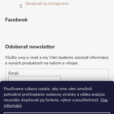
Sledovať na Instagrame
Facebook
Odoberať newsletter
Vložte svoj e-mail a my Vám budeme zasielať informácie
o nových produktoch na našom e-shope.
Email
Vložením e-mailu súhlasíte s
podmienkami ochrany
Používame súbory cookie, aby sme vám umožnili
osobných údajov
pohodlné prehliadanie webovej stránky a vďaka analýze
neustále zlepšovali jej funkcie, výkon a použiteľnosť.
Viac
PRIHLÁSIŤ SA
informácií