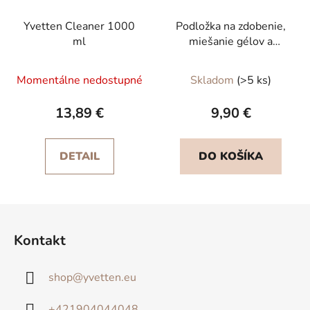
Yvetten Cleaner 1000
Podložka na zdobenie,
ml
miešanie gélov a
prezentáciu - ružová
Momentálne nedostupné
Skladom
(>5 ks)
13,89 €
9,90 €
DETAIL
DO KOŠÍKA
Z
á
Kontakt
p
ä
shop
@
yvetten.eu
t
i
+421904044048