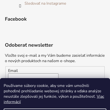
Sledovať na Instagrame
Facebook
Odoberať newsletter
Vložte svoj e-mail a my Vám budeme zasielať informácie
o nových produktoch na našom e-shope.
Email
Vložením e-mailu súhlasíte s
podmienkami ochrany
Používame súbory cookie, aby sme vám umožnili
osobných údajov
pohodlné prehliadanie webovej stránky a vďaka analýze
neustále zlepšovali jej funkcie, výkon a použiteľnosť.
Viac
PRIHLÁSIŤ SA
informácií