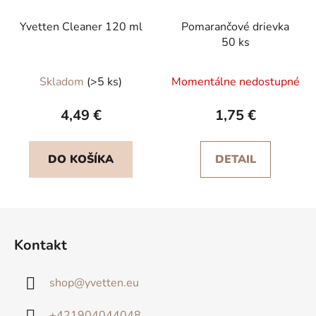
Yvetten Cleaner 120 ml
Pomarančové drievka
50 ks
Skladom
(>5 ks)
Momentálne nedostupné
4,49 €
1,75 €
DO KOŠÍKA
DETAIL
Z
á
Kontakt
p
ä
shop
@
yvetten.eu
t
i
+421904044048