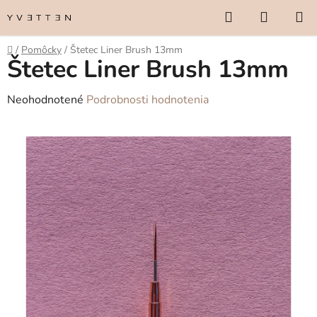
Prejsť
Hľadať
NÁKUP
na
KOŠÍK
obsah
Domov
/
Pomôcky
/
Štetec Liner Brush 13mm
Štetec Liner Brush 13mm
Priemerné
Neohodnotené
Podrobnosti hodnotenia
hodnotenie
produktu
je
0,0
z
5
hviezdičiek.