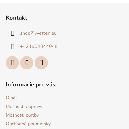
Z
á
Kontakt
p
ä
shop
@
yvetten.eu
t
i
+421904044048
e
Informácie pre vás
O nás
Možnosti dopravy
Možnosti platby
Obchodné podmienky