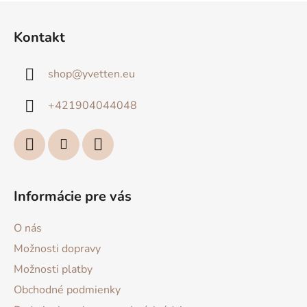
Z
á
Kontakt
p
ä
shop
@
yvetten.eu
t
i
+421904044048
e
Informácie pre vás
O nás
Možnosti dopravy
Možnosti platby
Obchodné podmienky