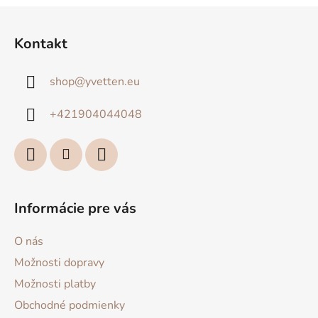
Z
á
Kontakt
p
ä
shop
@
yvetten.eu
t
i
+421904044048
e
Informácie pre vás
O nás
Možnosti dopravy
Možnosti platby
Obchodné podmienky