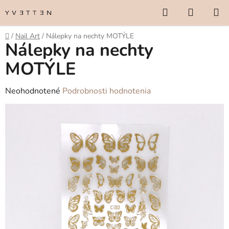
Prejsť
Hľadať
NÁKUP
na
KOŠÍK
obsah
Domov
/
Nail Art
/
Nálepky na nechty MOTÝLE
Nálepky na nechty
MOTÝLE
Priemerné
Neohodnotené
Podrobnosti hodnotenia
hodnotenie
produktu
je
0,0
z
5
hviezdičiek.