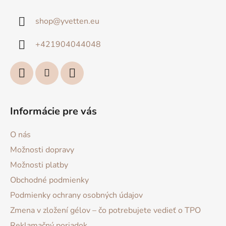
p
ä
shop
@
yvetten.eu
t
i
+421904044048
e
Informácie pre vás
O nás
Možnosti dopravy
Možnosti platby
Obchodné podmienky
Podmienky ochrany osobných údajov
Zmena v zložení gélov – čo potrebujete vedieť o TPO
Reklamačný poriadok