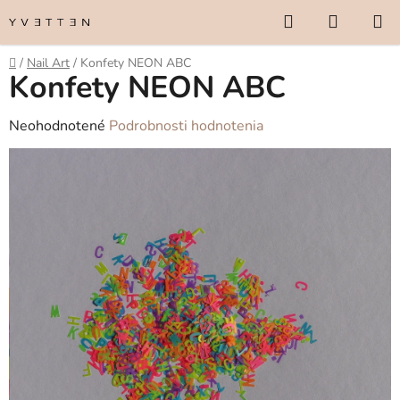
Prejsť
Hľadať
NÁKUP
na
KOŠÍK
obsah
Domov
/
Nail Art
/
Konfety NEON ABC
Konfety NEON ABC
Priemerné
Neohodnotené
Podrobnosti hodnotenia
hodnotenie
produktu
je
0,0
z
5
hviezdičiek.