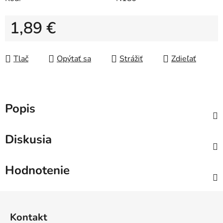
1,89 €
Jednotková cena:
Tlač
Opýtať sa
Strážiť
Zdieľať
Popis
Diskusia
Hodnotenie
Z
á
Kontakt