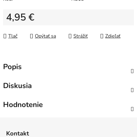
4,95 €
Jednotková cena:
Tlač
Opýtať sa
Strážiť
Zdieľať
Popis
Diskusia
Hodnotenie
Z
á
Kontakt