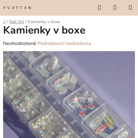
Prejsť
Hľadať
NÁKUP
na
KOŠÍK
obsah
Domov
/
Nail Art
/
Kamienky v boxe
Kamienky v boxe
Priemerné
Neohodnotené
Podrobnosti hodnotenia
hodnotenie
produktu
je
0,0
z
5
hviezdičiek.