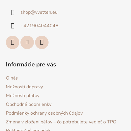
p
ä
shop
@
yvetten.eu
t
i
+421904044048
e
Informácie pre vás
O nás
Možnosti dopravy
Možnosti platby
Obchodné podmienky
Podmienky ochrany osobných údajov
Zmena v zložení gélov – čo potrebujete vedieť o TPO
Reklamačný poriadok