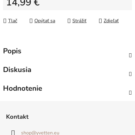
14,99 €
Jednotková cena:
Tlač
Opýtať sa
Strážiť
Zdieľať
Popis
Diskusia
Hodnotenie
Z
á
Kontakt
p
ä
shop
@
yvetten.eu