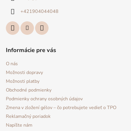
t
i
+421904044048
e
Informácie pre vás
O nás
Možnosti dopravy
Možnosti platby
Obchodné podmienky
Podmienky ochrany osobných údajov
Zmena v zložení gélov – čo potrebujete vedieť o TPO
Reklamačný poriadok
Napíšte nám